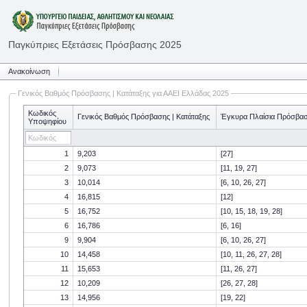
Παγκύπριες Εξετάσεις Πρόσβασης 2025
Ανακοίνωση
Γενικός Βαθμός Πρόσβασης | Κατάταξης για ΑΑΕΙ Ελλάδας 2025
Κωδικός
Γενικός Βαθμός Πρόσβασης | Κατάταξης
Έγκυρα Πλαίσια Πρόσβα
Υποψηφίου
1
9,203
[27]
2
9,073
[11, 19, 27]
3
10,014
[6, 10, 26, 27]
4
16,815
[12]
5
16,752
[10, 15, 18, 19, 28]
6
16,786
[6, 16]
9
9,904
[6, 10, 26, 27]
10
14,458
[10, 11, 26, 27, 28]
11
15,653
[11, 26, 27]
12
10,209
[26, 27, 28]
13
14,956
[19, 22]