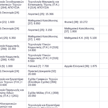
ογία Ξενοδοχειακών
Τεχνολογία Μαγειρικής και
ισιτιστικών Τεχνών
Εστιατορικής Τέχνης (Π.Κ.)
Ι [264]: ΑΠΟΥΣΙΑ
ΙΙ [314]: ΑΠΟΥΣΙΑ
ή Οικονομία [24]:
Λογιστική [25]: 15.366
Μαθηματικά Κατεύθυνσης
α [21]: 1.600
Φυσική [38]: 10.272
[37]: 8.850
ή Οικονομία [24]:
Μαθηματικά Κατεύθυνσης
Λογιστική [25]: 3.150
[37]: 1.800
Μαθηματικά Κατεύθυνσης
κή [25]: 6.350
Μαθηματικά Κ.Κ. [43]: 5.100
[37]: 1.400
Τεχνολογία Υλικών
ογία Κομμωτικής
Κομμωτικής (Π.Κ.) ΙΙ [316]:
Ι [266]: 10.350
14.800
Τεχνολογία Υλικών
ογία Κομμωτικής
Κομμωτικής (Π.Κ.) ΙΙ [316]:
Ι [266]: 4.450
8.550
ά [5]: 1.000
Γαλλικά [7]: 7.700
Αρχαία Ελληνικά [36]: 1.875
ή Οικονομία [24]:
Πρακτική Δοκιμασία [32]:
20.000
ογία και Εργαστήρια
Σχέδιο Γραφικών Τεχνών
ών Τεχνών (Π.Κ.) Ι
(Ελεύθερο Σχεδιο) [356]:
10.600
19.000
ογία Παραγωγής και
ησης Ειδών
Σχέδιο Μόδας (Π.Κ.) [358]:
 (Π.Κ.) Ι [261]:
16.050
 Ηλεκτρονικών
Τεχνολογία και Εργαστήρια
ιστών και