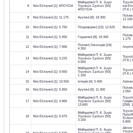
Μαθηματικά Π. Κ. 2ωρο
Τεχνολ
8
Νέα Ελληνικά [1]: ΑΠΟΥΣΙΑ
Τεχνικών Σχολών [50]:
και Επ
ΑΠΟΥΣΙΑ
(Π.Κ.) 
Πολιτικ
9
Νέα Ελληνικά [1]: 11.175
Αγγλικά [6]: 18.300
12.100
10
Νέα Ελληνικά [1]: 5.750
Πληροφορική [15]: 12.625
Βιολογί
Πολιτικ
11
Νέα Ελληνικά [1]: 5.450
Γερμανικά [8]: 19.300
1.175
Πολιτική Οικονομία [24]:
12
Νέα Ελληνικά [1]: 7.966
Λογιστι
4.350
Μαθηματικά Π. Κ. 2ωρο
Τεχνολ
13
Νέα Ελληνικά [1]: 3.225
Τεχνικών Σχολών [50]:
(Π.Κ.) 
4.000
Μαθηματικά Π. Κ. 2ωρο
Τεχνολ
14
Νέα Ελληνικά [1]: 0.650
Τεχνικών Σχολών [50]:
(Π.Κ.) 
1.100
15
Νέα Ελληνικά [1]: 10.550
Ιστορία [4]: 5.400
Λατινικ
Πολιτικ
16
Νέα Ελληνικά [1]: 5.950
Αγγλικά [6]: 11.300
2.050
Μαθηματικά Π. Κ. 2ωρο
Τεχνολ
17
Νέα Ελληνικά [1]: 4.866
Τεχνικών Σχολών [50]:
Γραφικ
13.600
[258]: 
Τεχνολ
Μαθηματικά Π. Κ. 2ωρο
Προώθ
18
Νέα Ελληνικά [1]: 6.075
Τεχνικών Σχολών [50]:
Ένδυσης
3.100
6.800
Δίκτυα
Μαθηματικά Π. Κ. 4ωρο
Υπολογ