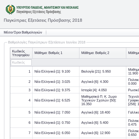
Παγκύπριες Εξετάσεις Πρόσβασης 2018
Μέσοι Όροι Βαθμολογιών
Βαθμολογίες Παγκύπριων Εξετάσεων Ιουνίου 2018
Κωδικός
Μάθημα: Βαθμός 1
Μάθημα: Βαθμός 2
Μάθημα
Υποψηφίου
Μαθηματ
1
Νέα Ελληνικά [1]: 9.100
Βιολογία [21]: 5.950
11.900
Πολιτικ
2
Νέα Ελληνικά [1]: 3.025
Αγγλικά [6]: 4.300
0.000
3
Νέα Ελληνικά [1]: 9.375
Ιστορία [4]: 4.050
Ρωσικά
Μαθηματικά Π. Κ. 2ωρο
Τεχνολ
4
Νέα Ελληνικά [1]: 6.525
Τεχνικών Σχολών [50]:
Γραφικ
16.350
[258]: 
5
Νέα Ελληνικά [1]: 7.050
Αγγλικά [6]: 18.400
Γαλλικά
Πολιτικ
6
Νέα Ελληνικά [1]: 0.750
Αγγλικά [6]: 5.400
0.475
Πολιτικ
7
Νέα Ελληνικά [1]: 6.050
Αγγλικά [6]: 12.900
0.650