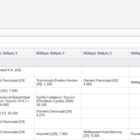
: Βαθμός 3
Μάθημα: Βαθμός 4
Μάθημα: Βαθμός 5
Μάθημ
ικά Κ.Κ. [43]:
ή Οικονομία [24]:
Τεχνολογία Ενιαίου Λυκείου
Οικιακή Οικονομία [42]:
Μαθημ
[39]: 1.325
4.850
 [41]: 7.600
ογία και Εργαστήρια
Σχέδιο Γραφικών Τεχνών
ών Τεχνών (Π.Κ.) Ι
(Ελεύθερο Σχεδιο) [356]:
16.000
18.100
Πολιτική Οικονομία [24]:
 [7]: 18.100
3.275
ή Οικονομία [24]:
ή Οικονομία [24]:
Μαθηματικά Κατεύθυνσης
Λογιστική [25]: 7.300
Ρωσικ
[37]: 4.200